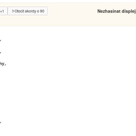
Nezhasínat displej
 +1
Otocit akordy o 90