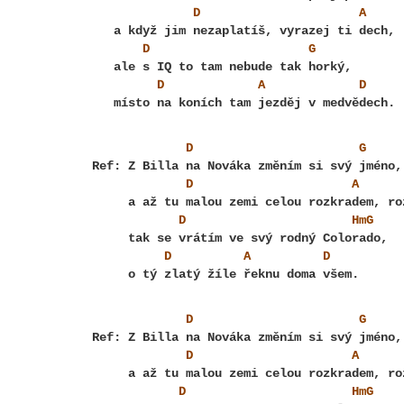
D
A
D
G
D
A
D
D
G
D
A
D
                       HmG    
D
A
D
D
G
D
A
D
                       HmG    