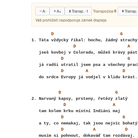
0
A-
A+
Transp. -1
Transp.
Transpozice:
Váš prohlížeč nepodporuje zámek displeje.
D
G
D
A
D
G
D
A
D
D
G
D
A
D
G
D
A
D