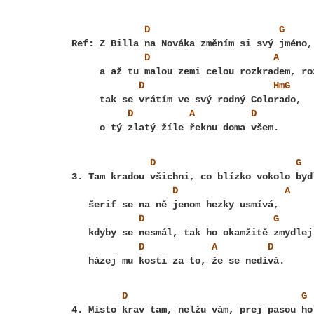
D
G
D
A
D
                       HmG    
D
A
D
D
G
D
A
D
G
D
A
D
D
G