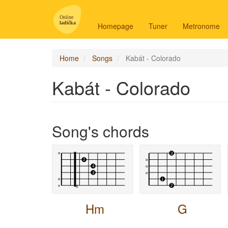
Main
navigation
Homepage
Tuner
Metronome
-
en
Home
Songs
Kabát - Colorado
Kabát - Colorado
Song's chords
Hm
G