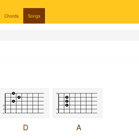
Chords
Songs
D
A