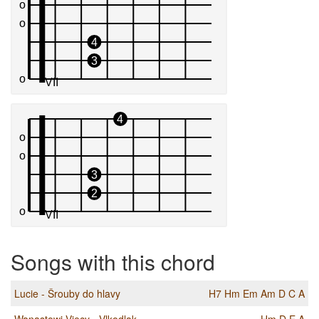
Songs with this chord
Lucie - Šrouby do hlavy
H7
Hm
Em
Am
D
C
A