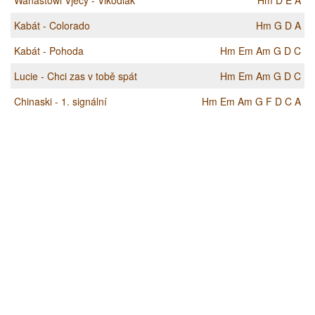
Wanastowi Vjecy - Vlkodlak
Hm
D
E
A
Kabát - Colorado
Hm
G
D
A
Kabát - Pohoda
Hm
Em
Am
G
D
C
Lucie - Chci zas v tobě spát
Hm
Em
Am
G
D
C
Chinaski - 1. signální
Hm
Em
Am
G
F
D
C
A