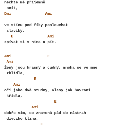
nechte mě příjemně
Dmi
Ami
ve stínu pod fíky poslouchat
E
Ami
Ami
E
Ami
Ženy jsou krásný a cudný, mnohá se ve mně
E
Ami
oči jako dvě studny, vlasy jak havraní
E
Ami
dobře vím, co znamená pád do nástrah
E