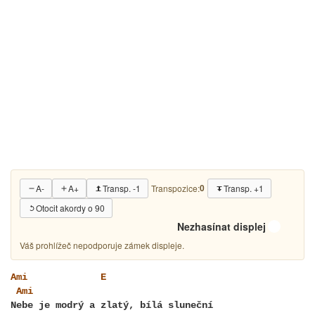
0
A-
A+
Transp. -1
Transp. +1
Transpozice:
Otocit akordy o 90
Nezhasínat displej
Váš prohlížeč nepodporuje zámek displeje.
Ami
E
Ami
Nebe je modrý a zlatý, bílá sluneční